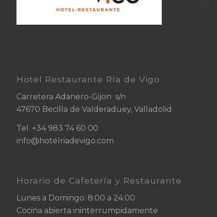
Hotel Restaurante Ría de Vigo
Carretera Adanero-Gijon s/n
47670 Becilla de Valderaduey, Valladolid
Tel.
+34
983 74 60 00
info@hotelriadevigo.com
Horario de Cafetería y Restaurante
Lunes a Domingo: 8:00 a 24:00
Cocina abierta ininterrumpidamente